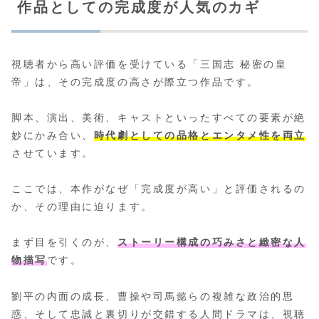
作品としての完成度が人気のカギ
視聴者から高い評価を受けている「三国志 秘密の皇
帝」は、その完成度の高さが際立つ作品です。
脚本、演出、美術、キャストといったすべての要素が絶
妙にかみ合い、
時代劇としての品格とエンタメ性を両立
させています。
ここでは、本作がなぜ「完成度が高い」と評価されるの
か、その理由に迫ります。
まず目を引くのが、
ストーリー構成の巧みさと緻密な人
物描写
です。
劉平の内面の成長、曹操や司馬懿らの複雑な政治的思
惑、そして忠誠と裏切りが交錯する人間ドラマは、視聴