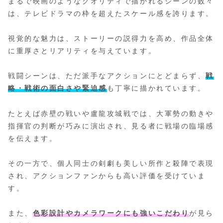
まるで映画のようなクオリティで描かれるシーンの数々
は、テレビドラマの枠を超えたスケール感を誇ります。
視覚的な魅力は、ストーリーの説得力を高め、作品全体
に重厚さとリアリティを与えています。
戦闘シーンは、ただ派手なアクションにとどまらず、
戦
略・戦術の面白さや緊迫感
も丁寧に描かれています。
たとえば赤壁の戦いや盧龍攻城戦では、大軍勢の動きや
指揮官の判断が巧みに演出され、見る者に戦場の臨場感
を伝えます。
その一方で、個人同士の剣劇も美しい所作と殺陣で表現
され、アクションファンからも高い評価を受けていま
す。
また、
色彩設計やカメラワークにも強いこだわり
が見ら