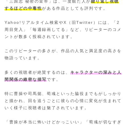
「三国志 秘密の皇帝」は、一度観た人が
繰り返し視聴
するほどの中毒性
がある作品としても評判です。
Yahoo!リアルタイム検索やX（旧Twitter）には、「2
周目突入」「毎週録画してる」など、リピーターのコメ
ントが数多く投稿されています。
このリピーターの多さが、作品の人気と満足度の高さを
物語っています。
多くの視聴者が絶賛するのは、
キャラクターの深みと人
間関係の緻密な描写
です。
特に曹操や司馬懿、荀彧といった脇役までもがしっかり
と描かれ、回を追うごとに彼らの心情に変化が生まれて
いく様子に視聴者は魅了されています。
「曹操が本当に怖いけどかっこいい」「荀彧が切なすぎ