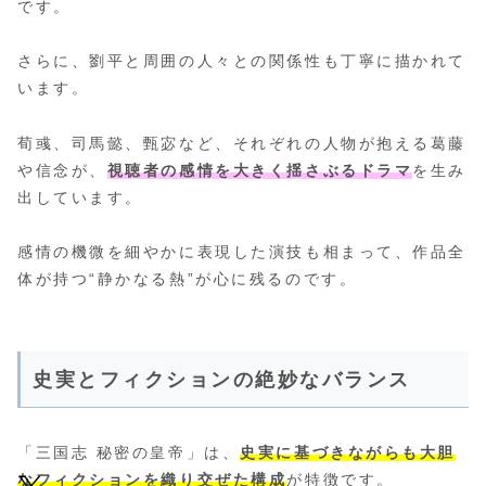
です。
さらに、劉平と周囲の人々との関係性も丁寧に描かれて
います。
荀彧、司馬懿、甄宓など、それぞれの人物が抱える葛藤
や信念が、
視聴者の感情を大きく揺さぶるドラマ
を生み
出しています。
感情の機微を細やかに表現した演技も相まって、作品全
体が持つ“静かなる熱”が心に残るのです。
史実とフィクションの絶妙なバランス
「三国志 秘密の皇帝」は、
史実に基づきながらも大胆
なフィクションを織り交ぜた構成
が特徴です。