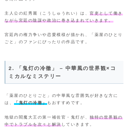
主人公の紅秀麗（こうしゅうれい）は、
官吏として働き
ながら宮廷の陰謀や政治に巻き込まれていきます。
宮廷内の権力争いや恋愛模様が描かれ、「薬屋のひとり
ごと」のファンにぴったりの作品です。
2. 「鬼灯の冷徹」 – 中華風の世界観×コ
ミカルなミステリー
「薬屋のひとりごと」の中華風な雰囲気が好きな方に
は、
「鬼灯の冷徹」
もおすすめです。
地獄の閻魔大王の第一補佐官・鬼灯が、
独特の世界観の
中でトラブルを次々と解決
していきます。