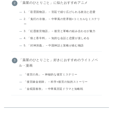
「薬屋のひとりごと」に似たおすすめアニメ
1. 「彩雲国物語」 – 宮廷で繰り広げられる政治と恋愛
2. 「鬼灯の冷徹」 – 中華風の世界観×コミカルなミステリ
ー
3. 「紅霞後宮物語」 – 後宮と軍略の組み合わせが魅力
4. 「狼と香辛料」 – 知的な会話と恋愛が楽しめる
5. 「封神演義」 – 中国神話と策略が絡む物語
「薬屋のひとりごと」好きにおすすめのライトノベ
ル・漫画
「後宮の烏」 – 神秘的な後宮ミステリー
「後宮錬金術師」 – 科学×後宮の知的ストーリー
「金椛国春秋」 – 中華風宮廷ドラマと知略戦