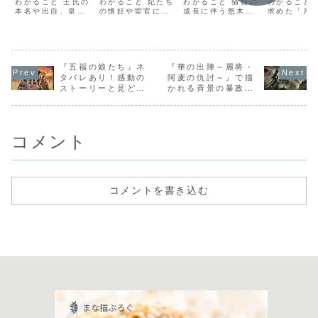
密」とは？原
わかること 壬氏の
ちの裏事情と
わかること 妃たち
の演技の変化
わかること 猫猫の
策
わかること 
本名や出自、皇族
の懐妊や宦官にま
成長に伴う悠木碧
求めた「月
作から読み解
は？
を徹底解説！
との関係彼が宦官
つわる最新の後宮
の演技の変化1期
の正体とそ
く伏線とその
として生きる理由
事情小蘭が仕事の
と2期で異なる猫
猫猫が考え
とその背景猫猫が
伝手を得るために
猫の感情表現や話
的な演出と
結末（ネタば
気づいた「宦官ら
行った奉仕の真意
し方悠木碧がこだ
策略壬氏が
れ注意）
しくない」違和感
足の不自由な新人
わる猫猫の繊細な
精」を完璧
と伏線アニメ2期
『五福の娘たち』ネ
宦官の伏線と物語
『華の出陣～麗将・
演じ分け『薬屋の
じ、池に飛
で壬氏の正体がど
の今後の注目点
ひとりごと』2期
までの顛末
タバレあり！感動の
阿麦の仇討～』で描
のように描かれる
『薬屋のひとりご
がスタートし、主
らの無理難
ストーリーと見どこ
かれる斉景の暴政と
かの予想壬氏と猫
と』第37話「湯
人公・猫猫（マオ
「月の精に
ろを徹底解説
は？皇帝の裏の顔に
猫の関係の変化と
殿」では、猫猫が
マオ）のさらなる
い」という
迫る
今後の展開『薬屋
小蘭とともに後宮
成長が描かれてい
応えるため
のひとりごと』...
内の大浴場へ足
ます。 彼女を...
は花街にいた
を...
の...
コメント
コメントを書き込む