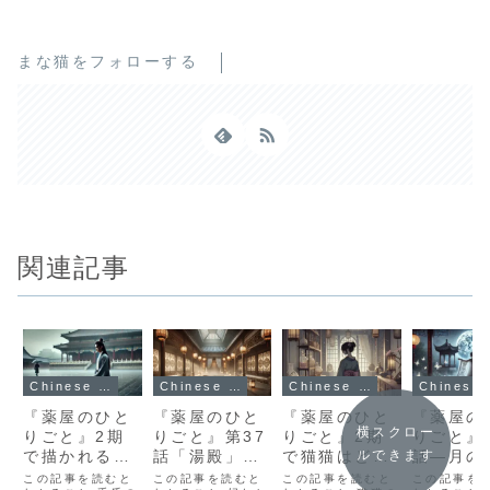
まな猫をフォローする
関連記事
Chinese Historical Anime
Chinese Historical Anime
Chinese Historical Anime
Chin
『薬屋のひと
『薬屋のひと
『薬屋のひと
『薬屋の
横スクロー
りごと』2期
りごと』第37
りごと』2期
りごと』
で描かれる
話「湯殿」猫
で猫猫はどう
話―月の
ルできます
「壬氏の秘
猫が見た妃た
成長？悠木碧
謎と猫猫
この記事を読むと
この記事を読むと
この記事を読むと
この記事を