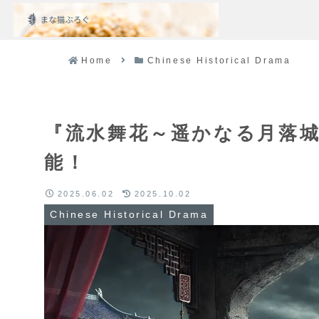
Home
Chinese Historical Drama
『流水舞花～遥かなる月落
能！
2025.06.02
2025.10.02
Chinese Historical Drama