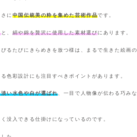
まさに
中国伝統美の粋を集めた芸術作品
です。
繍
と、
絹や錦を贅沢に使用した素材選び
にあります。
浴びるたびにきらめきを放つ様は、まるで生きた絵画
する色彩設計にも注目すべきポイントがあります。
は淡い水色や白が選ばれ
、一目で人物像が伝わる巧み
深く没入できる仕掛けになっているのです。
ました。