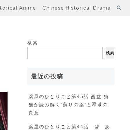
torical Anime
Chinese Historical Drama
検索
堪
検索
最近の投稿
薬屋のひとりごと第45話 蟇盆 猫
猫が読み解く“蘇りの薬”と翠苓の
真意
薬屋のひとりごと第44話 砦 あ