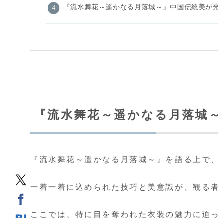
『流水舞花～遥かなる月落城～』中国伝統美が
『流水舞花～遥かなる月落城
『流水舞花～遥かなる月落城～』を語る上で
一着一着に込められた技巧と美意識が、観る
ここでは、特に目を奪われた衣装の魅力に迫