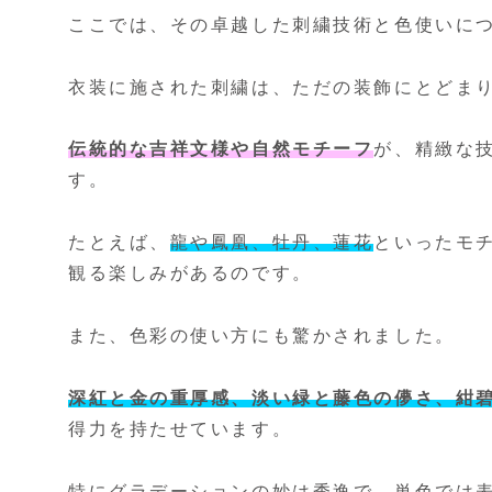
ここでは、その卓越した刺繍技術と色使いに
衣装に施された刺繍は、ただの装飾にとどま
伝統的な吉祥文様や自然モチーフ
が、精緻な
す。
たとえば、
龍や鳳凰、牡丹、蓮花
といったモ
観る楽しみがあるのです。
また、色彩の使い方にも驚かされました。
深紅と金の重厚感、淡い緑と藤色の儚さ、紺
得力を持たせています。
特にグラデーションの妙は秀逸で、単色では