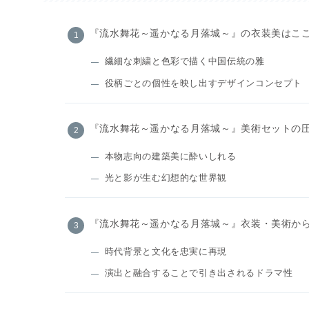
『流水舞花～遥かなる月落城～』の衣装美はこ
繊細な刺繍と色彩で描く中国伝統の雅
役柄ごとの個性を映し出すデザインコンセプト
『流水舞花～遥かなる月落城～』美術セットの
本物志向の建築美に酔いしれる
光と影が生む幻想的な世界観
『流水舞花～遥かなる月落城～』衣装・美術か
時代背景と文化を忠実に再現
演出と融合することで引き出されるドラマ性