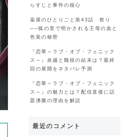
らすじと事件の核心
薬屋のひとりごと第43話 祭り
──狐の里で明かされる王母の血と
色覚の秘密
『恋華～ラブ・オブ・フェニック
ス～』炎越と魏枝の結末は？最終
回の展開をネタバレ予測
『恋華～ラブ・オブ・フェニック
ス～』の魅力とは？配信直後に話
題沸騰の理由を解説
最近のコメント