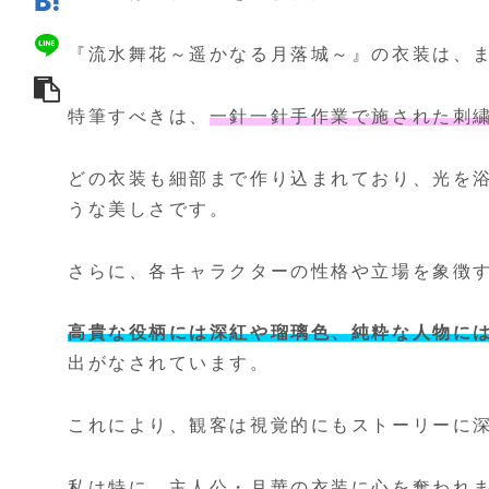
『流水舞花～遥かなる月落城～』の衣装は、
特筆すべきは、
一針一針手作業で施された刺
どの衣装も細部まで作り込まれており、光を
うな美しさです。
さらに、各キャラクターの性格や立場を象徴
高貴な役柄には深紅や瑠璃色、純粋な人物に
出がなされています。
これにより、観客は視覚的にもストーリーに
私は特に、主人公・月華の衣装に心を奪われ