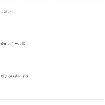
こが凄い！
圧倒的スケール感
ら感じる物語の深み