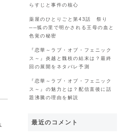
らすじと事件の核心
薬屋のひとりごと第43話 祭り
──狐の里で明かされる王母の血と
色覚の秘密
『恋華～ラブ・オブ・フェニック
ス～』炎越と魏枝の結末は？最終
回の展開をネタバレ予測
『恋華～ラブ・オブ・フェニック
ス～』の魅力とは？配信直後に話
題沸騰の理由を解説
最近のコメント
結