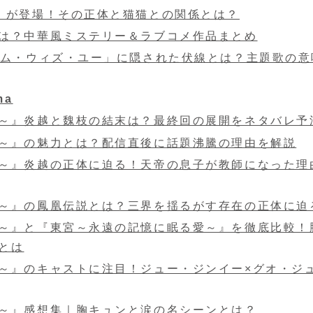
」が登場！その正体と猫猫との関係とは？
は？中華風ミステリー＆ラブコメ作品まとめ
イム・ウィズ・ユー」に隠された伏線とは？主題歌の意
ma
～』炎越と魏枝の結末は？最終回の展開をネタバレ予
～』の魅力とは？配信直後に話題沸騰の理由を解説
～』炎越の正体に迫る！天帝の息子が教師になった理
～』の鳳凰伝説とは？三界を揺るがす存在の正体に迫
～』と『東宮～永遠の記憶に眠る愛～』を徹底比較！
とは
～』のキャストに注目！ジュー・ジンイー×グオ・ジ
～』感想集｜胸キュンと涙の名シーンとは？