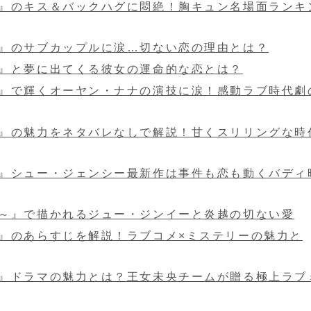
』のキス＆バックハグに悶絶！胸キュン名場面ランキ
』のサブカップルに涙…切ない恋の理由とは？
』と夢に出てくる彼女の運命的な恋とは？
』で輝くオーヤン・ナナの演技に涙！感動ラブ時代劇
』の魅力をネタバレなしで解説！甘くスリリングな時
』シュー・ジェンシー最新作は事件も恋も動くバディ
～』で描かれるジュー・ジンイーと炎越の切ない愛
』のあらすじを解説！ラブコメ×ミステリーの魅力と
』ドラマの魅力とは？王女未央チームが贈る極上ラブ