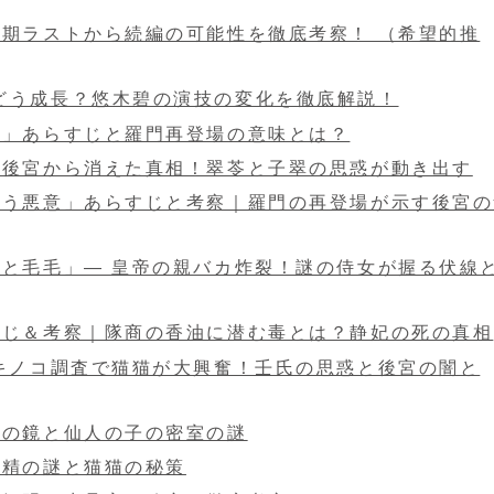
2期ラストから続編の可能性を徹底考察！ （希望的推
どう成長？悠木碧の演技の変化を徹底解説！
菓」あらすじと羅門再登場の意味とは？
が後宮から消えた真相！翠苓と子翠の思惑が動き出す
食う悪意」あらすじと考察｜羅門の再登場が示す後宮の
猫と毛毛」— 皇帝の親バカ炸裂！謎の侍女が握る伏線
すじ＆考察｜隊商の香油に潜む毒とは？静妃の死の真相
毒キノコ調査で猫猫が大興奮！壬氏の思惑と後宮の闇と
璃の鏡と仙人の子の密室の謎
の精の謎と猫猫の秘策