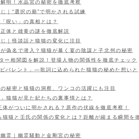
を解明！水晶宮の秘密を徹底考察
じ｜“選択の廟”で明かされる試練
の「呪い」の真相とは？
の正体と雄黄の謎を徹底解説
すじ｜怪談話と猫猫の変化に注目
氏が偽名で潜入？猫猫が暴く宴の陰謀と子北州の秘密
クター相関図を解説！登場人物の関係性を徹底チェック
ンビバレント」―歌詞に込められた猫猫の秘めた想いと
氏の秘密と猫猫の洞察、ワンコの活躍にも注目
殿」猫猫が見た妃たちの裏事情とは？
正体がついに明かされる？原作の伏線を徹底考察！
る猫猫と壬氏の関係の変化とは？距離が縮まる瞬間を
る幽霊｜幽霊騒動と金剛宮の秘密