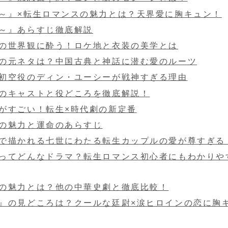
～』×転生ロマンスの魅力とは？天界愛に胸キュン！
～』あらすじ徹底解説
の世界観に酔う！ロケ地と衣装の美学とは
の元ネタは？中国古典と神話に潜む愛のルーツ
初空役のディン・ユーシーが戦神すぎる理由
のキャストと役どころを徹底解説！
がすごい！転生×時代劇の新定番
の魅力と運命のあらすじ
で描かれる七世にわたる転生カップルの愛が尊すぎる
ってどんなドラマ？転生ロマンス初心者にもわかりや
の魅力とは？他の中華史劇と徹底比較！
』の見どころは？クールな廷尉×涙ヒロインの恋に胸